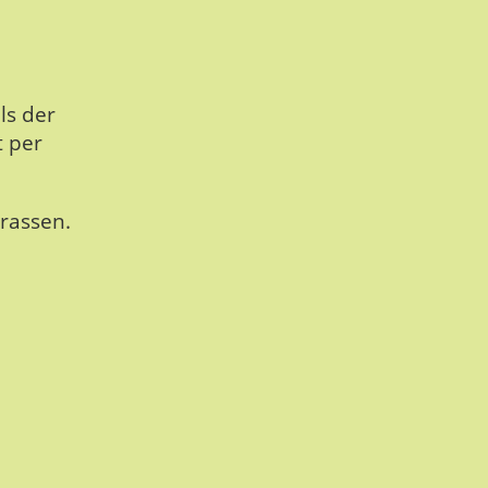
ls der
t per
rassen.