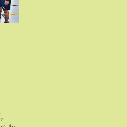
,
re
n). Ihr