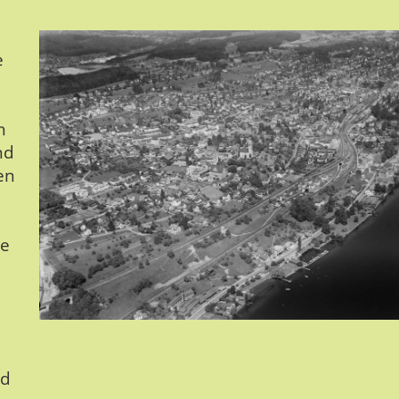
e
n
nd
en
ne
ed