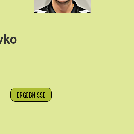
vko
ERGEBNISSE