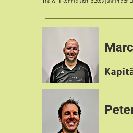
Thalwil II konnte sich letztes Jahr in der 
Mar
Kapit
Pete