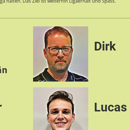
Liga halten. Das Ziel ist weiterhin Ligaerhalt und Spass.
c
Dirk
än
r
Lucas